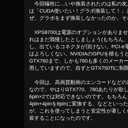
今回犠牲に…いや換装されたのは私の友人の
は「CUDA使いたい！グラボ換装して！
ぜ、グラボをまず換装しなかったのか。そ
XPS8700は電源のオプションがありませ
れはまだ我慢したとしましょう(もちろん
し、出ているコネクタが頂けない。PCI-e
はよろしくない。NVIDIAのGPUを積も
GTX760まで、しかも760も多くのメーカーが
用していますので、自ずとGTX750Tiに
今回は、高画質動画のエンコードなどの
なので、やはりGTX770、780あたりが
6pin×2では対応できないのです。もちろん、6
4pin+4pinを8pinに変換する、などと
が、これを使ってしまうと安定性が著しく
装することになったのです。