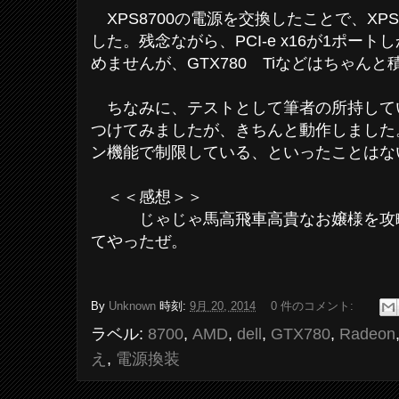
XPS8700の電源を交換したことで、XP
した。残念ながら、PCI-e x16が1ポート
めませんが、GTX780 Tiなどはちゃん
ちなみに、テストとして筆者の所持しているGe
つけてみましたが、きちんと動作しました
ン機能で制限している、といったことはな
＜＜感想＞＞
じゃじゃ馬高飛車高貴なお嬢様を攻略
てやったぜ。
By
Unknown
時刻:
9月 20, 2014
0 件のコメント:
ラベル:
8700
,
AMD
,
dell
,
GTX780
,
Radeon
え
,
電源換装