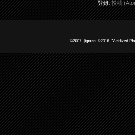
登録:
投稿 (Ato
©2007- ∫ignuss ©2016- "Acidized 