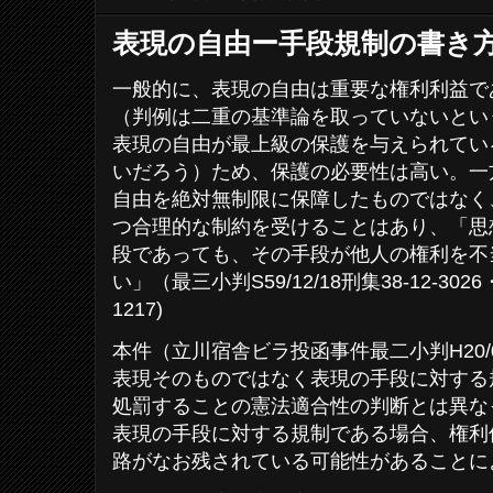
表現の自由ー手段規制の書き
一般的に、表現の自由は重要な権利利益で
（判例は二重の基準論を取っていないとい
表現の自由が最上級の保護を与えられてい
いだろう）ため、保護の必要性は高い。一方
自由を絶対無制限に保障したものではなく
つ合理的な制約を受けることはあり、「思
段であっても、その手段が他人の権利を不
い」（最三小判S59/12/18刑集38-12-3026
1217)
本件（立川宿舎ビラ投函事件最二小判H20/04/
表現そのものではなく表現の手段に対する
処罰することの憲法適合性の判断とは異な
表現の手段に対する規制である場合、権利
路がなお残されている可能性があることに