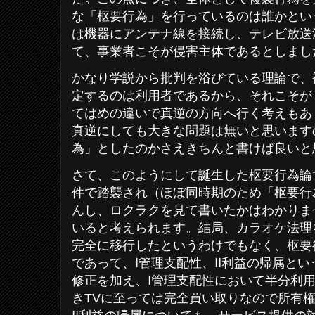
な「枢要行為」を行っているのは誰かとい
は機器にアンテナ線を接続し、テレビ放送
て、事業者こそが侵害主体であるとしまし
かなり学説から批判を浴びている理論で、
定するのは利用者であるから、それこそが
てはめの違いで真逆の方向へ行く考えもあ
真逆にしても大きな問題は無いと思います
為」としたのかさえきちんと書けば良いと
さて、このようにして誕生した枢要行為論
件で踏襲され（ほぼ同時期のため「枢要行
んし、ロクラクを見て書いたかはわかりま
いると考えられます。結局、カラオケ法理
完全に移行したというわけでもなく、枢要
であって、Ⅰ管理支配性、Ⅱ利益の帰属と
修正を加え、Ⅰ管理支配性において半分利
きTVに至っては完全買い取りなので所有