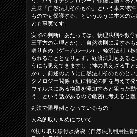
う、バイオテクノロジーも保護に値すると
意味「自然法則そのもの」という本来特許
ものでも保護する、というふうに本来の定
とも事実です。
実際の判断にあたっては、物理法則や数学
三平方の定理とか）、自然法則に反するも
取りきめ（ゲームルール）、経済法則（株
られることとなります。経済法則もあると
うにも思えてきますし（神の見えざる手と
か）、前述のように自然法則そのものとい
クノロジー関係（鯉に特定の餌を与えて発
ウイルスにある物質を添加すると狙った動
う、という話があるので厳密に考えると難
判決で限界例となっているもの：
人為的取りきめについて
①切り取り線付き薬袋（自然法則利用性肯