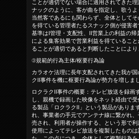
ことが適切でない場合に適用されてきた理
ナックのように、客が曲を指定し、歌うよ
当然客であるにも関わらず、全体としてそ
を得ている管理者たるスナック側が侵害者
基準はⅠ管理・支配性、Ⅱ営業上の利益の
による集客効果で営業利益を得ていること
ることが適切であると判断したことにより
③規範的行為主体/枢要行為論
カラオケ法理に長年支配されてきた我が国
クⅡ事件を機に枢要行為論が勢力を増しま
ロクラクⅡ事件の概要：テレビ放送を録画
し、親機で録画した映像をネット経由で受
る製品「ロクラクⅡ」という製品がありま
れ、事業者の手元でアンテナ線に繋がれ、
売され、利用者が操作する、という形で利
使用によってテレビ放送を複製したものは
た。この点につき、全体として複製行為を