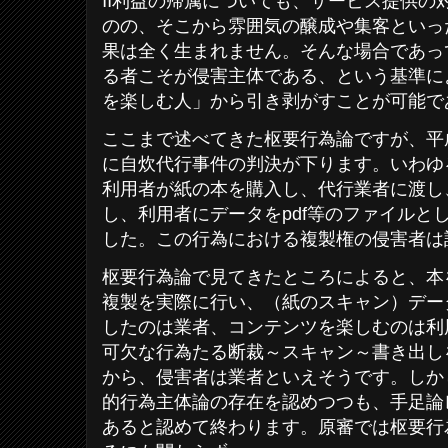
Ⅱ利益の帰属についても、サービス提供の
のの、そこから雰囲気の醸成や集客といっ
果は全く生まれません。そんな場合であっ
る者こそが侵害主体である、という基準に
を楽しむ人」から引き剥がすことが可能で
ここまで述べてきた枢要行為論ですが、平成2
に自炊代行事件の判決が下ります。いわゆ
利用者が紙の本を購入し、代行業者に渡し
し、利用者にデータをpdf等のファイルと
した。この行為における複製権の侵害者は
枢要行為論で見てきたところによると、本
複製を実際に行い、（紙のスキャン）デー
したのは業者、コンテンツを楽しむのは利
可欠な行為たる断裁～スキャン～書き出し
から、侵害者は業者といえそうです。しか
的行為主体論の存在を認めつつも、手足論
あると認めて終わります。原審では枢要行