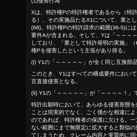
(1)侵害行為
Xは、特許権Pの特許権者であるから（特
る）、その実施品たるX1について、業と
(68)。特許権Pの特許請求の範囲(36-5
要件Aが含まれる。そして、Yは「～～～～
しており、「業として特許発明の実施」（68/
権Pを侵害したという主張があり得る。
(i) Y1の「～～～～～」が全く同じ互換部
このとき、Y1はすべての構成要件において
言直接侵害となる。
(ii) Y1の「～～～～～」が「～～～～！
特許出願時において、あらゆる侵害形態を
ことは現実的でなく、ごく僅かな相違によ
のであれば、特許権者の保護に欠ける。一
ない範囲にまで無限定に拡大すると類似の
てしまうため、クレーム内容と実質的に同