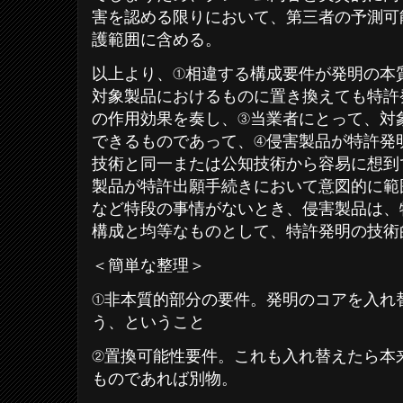
害を認める限りにおいて、第三者の予測可
護範囲に含める。
以上より、①相違する構成要件が発明の本
対象製品におけるものに置き換えても特許
の作用効果を奏し、③当業者にとって、対
できるものであって、④侵害製品が特許発
技術と同一または公知技術から容易に想到
製品が特許出願手続きにおいて意図的に範
など特段の事情がないとき、侵害製品は、
構成と均等なものとして、特許発明の技術
＜簡単な整理＞
①非本質的部分の要件。発明のコアを入れ
う、ということ
②置換可能性要件。これも入れ替えたら本
ものであれば別物。