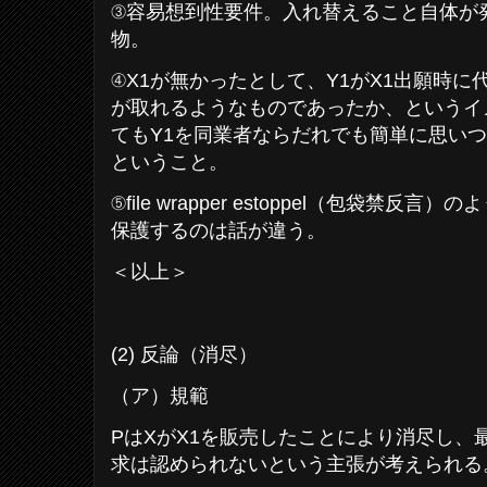
③容易想到性要件。入れ替えること自体が
物。
④X1が無かったとして、Y1がX1出願時
が取れるようなものであったか、というイ
てもY1を同業者ならだれでも簡単に思い
ということ。
⑤file wrapper estoppel（包袋禁
保護するのは話が違う。
＜以上＞
(2) 反論（消尽）
（ア）規範
PはXがX1を販売したことにより消尽し、
求は認められないという主張が考えられる