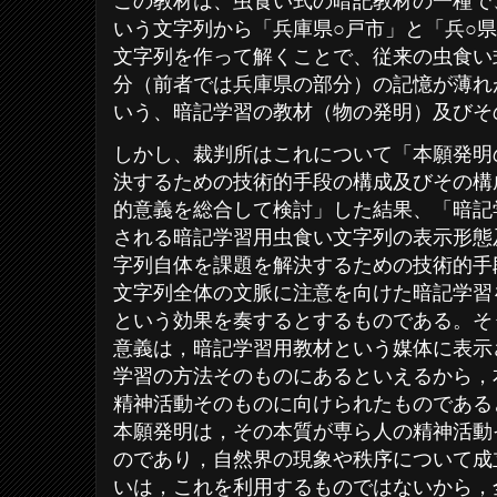
この教材は、虫食い式の暗記教材の一種で
いう文字列から「兵庫県○戸市」と「兵○
文字列を作って解くことで、従来の虫食い
分（前者では兵庫県の部分）の記憶が薄れ
いう、暗記学習の教材（物の発明）及びそ
しかし、裁判所はこれについて「本願発明
決するための技術的手段の構成及びその構
的意義を総合して検討」した結果、「暗記
される暗記学習用虫食い文字列の表示形態
字列自体を課題を解決するための技術的手
文字列全体の文脈に注意を向けた暗記学習
という効果を奏するとするものである。そ
意義は，暗記学習用教材という媒体に表示
学習の方法そのものにあるといえるから，
精神活動そのものに向けられたものである
本願発明は，その本質が専ら人の精神活動
のであり，自然界の現象や秩序について成
いは，これを利用するものではないから，