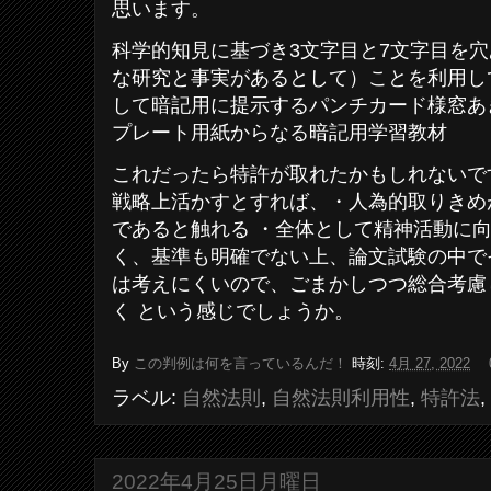
思います。
科学的知見に基づき3文字目と7文字目を
な研究と事実があるとして）ことを利用し
して暗記用に提示するパンチカード様窓あ
プレート用紙からなる暗記用学習教材
これだったら特許が取れたかもしれないで
戦略上活かすとすれば、・人為的取りきめ
であると触れる ・全体として精神活動に
く、基準も明確でない上、論文試験の中で
は考えにくいので、ごまかしつつ総合考慮
く という感じでしょうか。
By
この判例は何を言っているんだ！
時刻:
4月 27, 2022
ラベル:
自然法則
,
自然法則利用性
,
特許法
,
2022年4月25日月曜日