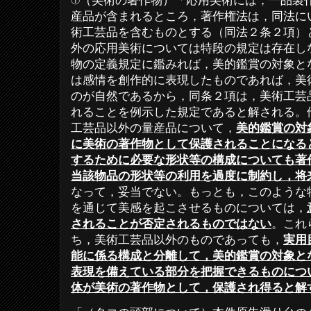
①（美術の著作物）「応用美術には，一品製
産品が含まれるところ，著作権法は，同法に
術工芸品を含むものとする（同法２条２項）
外の応用美術については特段の規定は存在し
物の定義規定に鑑みれば，美的鑑賞の対象と
は感情を創作的に表現したものであれば，美
のが自然であるから，同条２項は，美術工芸
れることを例示した規定であると解される。
工芸品以外の量産品について，
美的鑑賞の対
に美術の著作物として保護されることになる
するために必要な形状等の構成についても著
当該物品の形状等の利用を過度に制約し，将
なって，妥当でない。もっとも，このような
を通じて美感を起こさせるものについては，
されることが否定されるものではない
。これ
ち，美術工芸品以外のものであっても，
実用
能に係る構成と分離して，美的鑑賞の対象と
表現を備えている部分を把握できるものにつ
体が美術の著作物として，保護され得ると解