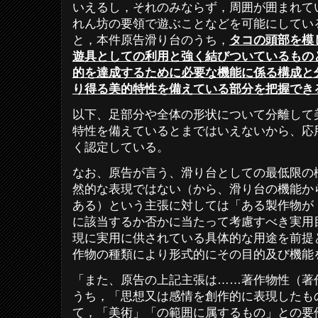
いえるし，それのみならず，周囲が囲まれて
れん坊の要領で遊ぶことなどを可能にしてい
と，本件原告滑り台のうち，
タコの頭部を模
遊具としての利用と強く結びついているもの
的を達成するために必要な機能に係る構成と
り得る美的特性を備えている部分を把握でき
以下、足部分や全体の形状について分離して
特性を備えているとまではいえないから、応
く認定している。
なお、原告が言う、滑り台としての最低限の
然的な表現ではない（から、滑り台の機能か
ある）という主張に対しては「ある製作物が
に該当するか否かに当たって考慮すべき実用
現に実用に供されている具体的な用途を前提
作物の種類により形式的にその目的及び機能
「また、原告の上記主張は……著作物性（著
うち，「思想又は感情を創作的に表現したも
て，「美術」「の範囲に属するもの」との要