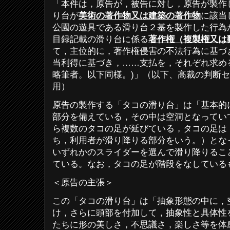
「本件は，原告が，被告に対し，原告が製作
り台が
美術の著作物又は建築の著作物
に該当
公園の遊具である滑り台２基を製作した行為
目録記載の滑り台に係る
著作権（複製権又は
て，主位的に，著作権侵害の不法行為に基づ
当利得に基づき，
……
支払を，それぞれ求め
略筆者。以下同様。
)」（以下、高裁の判断
用）
原告の製作する「タコの滑り台」は「基本的
部分を備えている，その中は空洞となってい
ら複数のタコの足が延びている，タコの足は
ち，利用者が滑り降りる部分をいう。）とな
いずれかのスライダーを選んで滑り降りるこ
ている。なお，タコの足が階段をなしている
＜原告の主張＞
この「タコの滑り台」は「抽象形態の中に，
け，さらに頭部を付加して，抽象性と具体性
たちに形の美しさ，不思議さ，楽しさ等を体