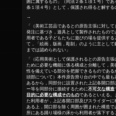
囲に属するもの」（同法２条１項１号）であ
条１項４号）として，保護され得ると解する
→
「（美術工芸品であるとの原告主張に対して
発注に基づき，遊具として製作されたもので
用者である子どもたちに遊びの場を提供する
て，「絵画，版画，彫刻」のように主として
までは認められない」
「（応用美術として保護されるとの原告主張
ために必要な機能に係る構成と分離して，美
性を備えている部分を把握できるものである
頭部について）本件原告滑り台の中でも最も
あるから，同部分に設置された上記各開口部
ー等を同部分に接続するために
不可欠な構造
目的に必要な構成そのもの
であるといえる。
た利用者が，上記各開口部及びスライダーに
ある上，開口部を除く周囲が囲まれた構造で
所にある踊り場様の床から利用者が落下する