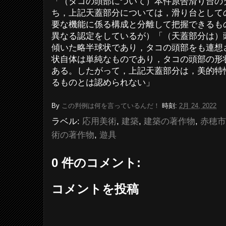
「（タコの頭部について）本件原告滑り台の
ち，上記天蓋部分については，滑り台として
要な機能に係る構成と分離して把握できるも
異なる認定をしているが）「（天蓋部分は）
傾いた略半球状であり，タコの頭部をも連想
状自体は単純なものであり，タコの頭部の形
ある。したがって，上記天蓋部分は，美的特
るものとは認められない」
By
この判例は何を言っているんだ！
時刻:
2月 24, 2022
ラベル:
応用美術
,
建築
,
建築の著作物
,
赤穂市
術の著作物
,
遊具
0 件のコメント:
コメントを投稿