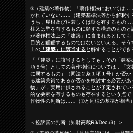
②（建築の著作物）「著作権法においては…
かれていない……（建築基準法等から解釈す
うち，屋根及び柱若しくは壁を有するもの…
柱又は壁を有するものに類する構造のものと
が著作権法上の「建築」に含まれるとしても
目的と齟齬するものではないといえる。そう
上の
「建築」に該当する
と解することができ
「「建築」に該当するとしても，その「建築
項５号）としての著作物性については，「文
に属するもの」（同法２条１項１号）か否か
る建築美術であるか否かを検討する必要があ
物」が，実用に供されることが予定されてい
的な要素を有するものも存在するという点で
作物性の判断は……（①と同様の基準が相当
＜控訴審の判断（知財高裁
R3/Dec./8
）＞