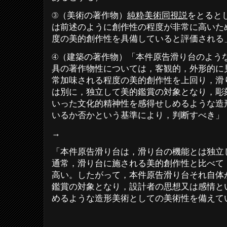
③（美術の著作物）
純粋美術同視説
をとると
は前述のように創作性の程度が非常に高いた
度の美的創作性を具備していると評価される
④（建築の著作物）「本件原告滑り台のよう
具の著作物性については，客観的，外形的に
常加味される程度の美的創作性を上回り，滑
は別に，独立して美的鑑賞の対象となり，彫
いった文化的精神性を感得せしめるような造
いるか否かという基準により，判断すべき」
→
「本件原告滑り台は，滑り台の機能とは独立
通常，滑り台に施される美的創作性と比べて
高い。したがって，本件原告滑り台それ自体
鑑賞の対象となり，設計者の思想又は感情と
めるような造形美術としての美術性を備えて