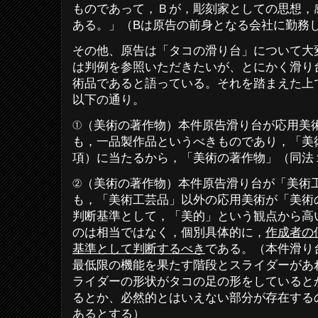
ものであって，Ｂが，彫刻家としての思想，
ある。」（
B
は原告の前身となる会社に勤務
その他、原告は「タコの滑り台」について大
は判例を参照いただきたいが、とにかく滑り
術品であると語っている。それを踏まえた上
以下の通り。
①（美術の著作物）本件原告滑り台が応用美
も，一品製作品というべきものであり，「美
項）に当たるから，「美術の著作物」（同法
②（美術の著作物）本件原告滑り台が「美術
も，「美術工芸品」以外の応用美術が「美術
判断基準として，「美的」という観点から高
のは相当ではなく，個別具体的に，
作成者の
基準として判断するべき
である。（本件滑り
最低限の機能を果たす階段とスライダーがあ
ライダーの形状がタコの足の形をしていると
るとか、必然的とはいえない部分が存在する
あるとする）