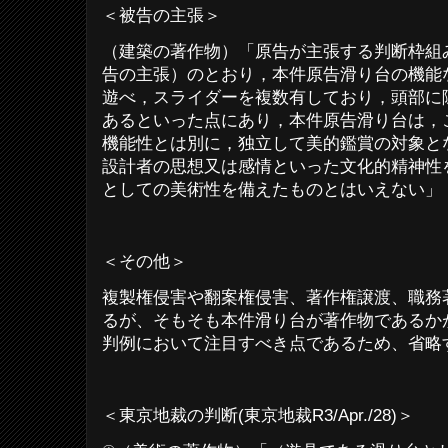
＜被告の主張＞
（建築の著作物）「原告が主張する判断枠組
告の主張）のとおり，本件原告滑り台の機能
遊べ，スライダーを複数有しており，頭部に
あるといった点にあり，本件原告滑り台は，
機能性とは別に，独立して美的鑑賞の対象と
設計者の思想又は感情といった文化的精神性
としての美術性を備えたものとはいえない」
＜その他＞
複製権侵害や翻案権侵害、著作権譲渡、職務
るが、そもそも本件滑り台が著作物であるか
判例において注目すべき点であるため、省略
＜東京地裁の判断
(
東京地裁
R3/Apr./28)
＞