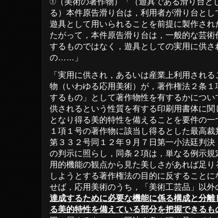
①（美術の著作物）「（遊具である滑り台と
る）本件原告滑り台は，利用者が滑り台とし
遊具として用いられることを前提に製作され
たがって，本件原告滑り台は，一般的な芸術
するものではなく，遊具としての実用に供さ
の……」
「実用に供され，あるいは産業上利用される
物（いわゆる応用美術）が，著作権法２条１
するもの」として著作物性を有するかについ
供されるという性質を有する印刷用書体に関
となり得る美的特性を備えることを要件の一
１項１号の著作物に該当し得るとした最高裁
第３３２号同１２年９月７日第一小法廷判決
の判示に照らし，同条２項は，単なる例示規
用的機能の観点から見た美しさがあれば足り
しようとする著作権法の目的に反することに
せば，応用美術のうち，「美術工芸品」以外
達成するために必要な機能に係る構成と分離
る美的特性を備えている部分を把握できるも