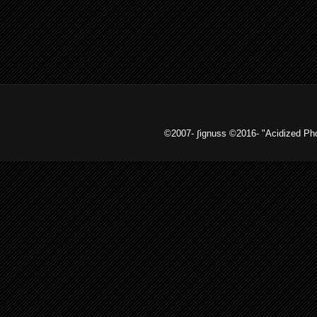
©2007- ∫ignuss ©2016- "Acidized 