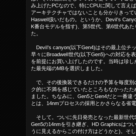
み上げたPCなので、特にCPUに関して言えば、dev
アーキテクチャではないことも分かりきってい
Haswell扱いだもの。というか、Devil's Canyo
K番台モデルを指す)、第5世代、第6世代あ
た。
Devil's canyon(以下Gen4)はその最上
早々にBroadwell世代(以下Gen5)への
を前提にお買い上げしたのです。当時は珍しか
た最先端のMBを選択しました。
で、その後換装できるだけの予算を毎度別
ク的に不満を感じていたところもなかったため
ました。ちなみに、Gen5とGen4だと一番
とは、14nmプロセスの採用とかさらなる省
そして。ついに先日発売となった最新世代Skyl
Gen5の14nmを引き継ぎ、HD Graphics
うに見えるからこの付け方はどうかと)。そして