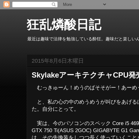
狂乱燐酸日記
最近は趣味で法律を勉強している酔狂。趣味だと楽しい
2015年8月6日木曜日
SkylakeアーキテクチャCPU発
むっきゅーん！めうのぱそそがー！あーめ
と、私の心の中のめうめうが叫びをあげる
た。自分にとって。
実は、今のパソコンのスペック Core i5 4690K(Dev
GTX 750 Ti(ASUS 2GOC) GIGABYTE G1 
は、その先換装をしつつ長く使っていくこと