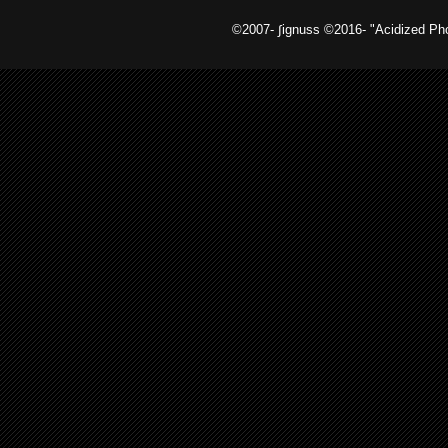
©2007- ∫ignuss ©2016- "Acidized 